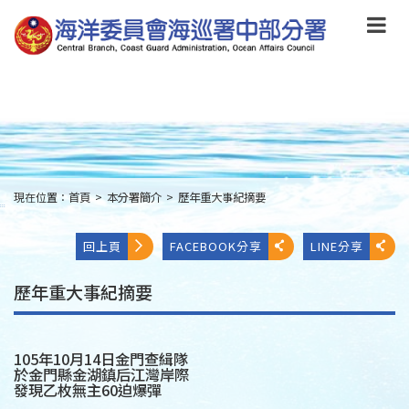
跳
到
主
要
內
容
Skip
to
main
content
現在位置：
首頁
>
本分署簡介
>
歷年重大事紀摘要
:::
回上頁
FACEBOOK分享
LINE分享
歷年重大事紀摘要
105年10月14日金門查緝隊
於金門縣金湖鎮后江灣岸際
發現乙枚無主60迫爆彈