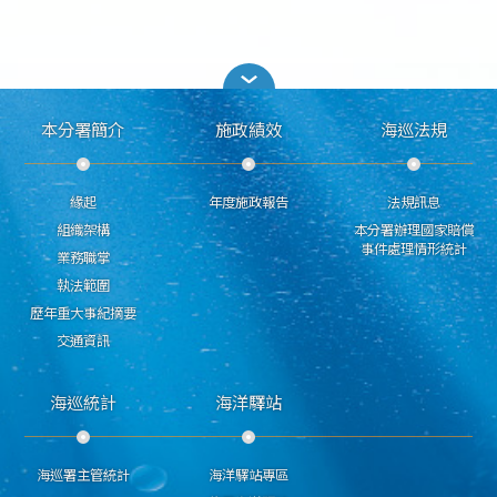
本分署簡介
施政績效
海巡法規
緣起
年度施政報告
法規訊息
組織架構
本分署辦理國家賠償
事件處理情形統計
業務職掌
執法範圍
歷年重大事紀摘要
交通資訊
海巡統計
海洋驛站
海巡署主管統計
海洋驛站專區