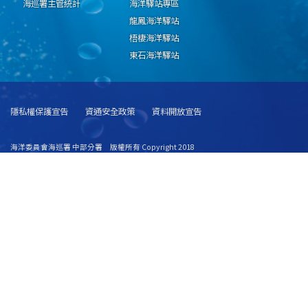
海巡署主管統計
海洋驛站專區
龍鳳海洋驛站
梧棲海洋驛站
東石海洋驛站
隱私權保護宣告
資通安全政策
資料開放宣告
海洋委員會海巡署 中部分署 版權所有 Copyright 2018
地址：436040臺中市清水區八德路三段300號 聯絡電話：886-4-26582545
緊急救難服務專線：118 [
地圖連結
]
建議使用 IE6.0 或 Firefox2.0 以上瀏覽器，最佳瀏覽解析度 1024x768
更新日期
115年08月09日
瀏覽人次
8448625