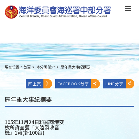
跳
到
主
要
內
容
Skip
to
main
content
現在位置：
首頁
>
本分署簡介
>
歷年重大事紀摘要
:::
回上頁
FACEBOOK分享
LINE分享
歷年重大事紀摘要
105年11月24日料羅商港安
檢所貨查獲「大陸製收音
機」1箱(計100台)