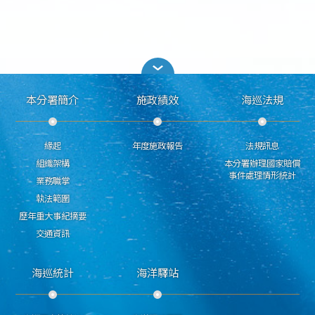
本分署簡介
施政績效
海巡法規
緣起
年度施政報告
法規訊息
組織架構
本分署辦理國家賠償
事件處理情形統計
業務職掌
執法範圍
歷年重大事紀摘要
交通資訊
海巡統計
海洋驛站