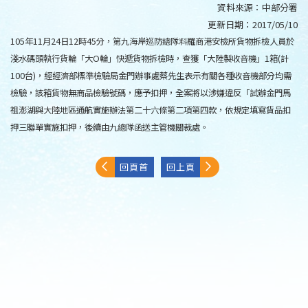
資料來源：
中部分署
更新日期：
2017/05/10
105年11月24日12時45分，第九海岸巡防總隊料羅商港安檢所貨物拆檢人員於
淺水碼頭執行貨輪「大O輪」快遞貨物拆檢時，查獲「大陸製收音機」1箱(計
100台)，經經濟部標準檢驗局金門辦事處蔡先生表示有關各種收音機部分均需
檢驗，該箱貨物無商品檢驗號碼，應予扣押，全案將以涉嫌違反「試辦金門馬
祖澎湖與大陸地區通航實施辦法第二十六條第二項第四款，依規定填寫貨品扣
押三聯單實施扣押，後續由九總隊函送主管機關裁處。
回頁首
回上頁