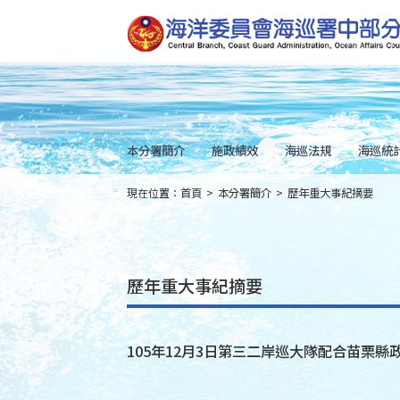
跳
到
主
要
內
容
Skip
to
main
content
本分署簡介
施政績效
海巡法規
海巡統
現在位置：
首頁
>
本分署簡介
>
歷年重大事紀摘要
:::
歷年重大事紀摘要
105年12月3日第三二岸巡大隊配合苗栗