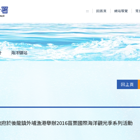
:::
回首頁
網站導覽
常
計
海洋驛站
回上頁
縣政府於後龍鎮外埔漁港舉辦2016苗栗國際海洋觀光季系列活動