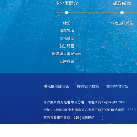
本分署簡介
施政績效
緣起
年度施政報告
組織架構
業務職掌
執法範圍
歷年重大事紀摘要
交通資訊
隱私權保護宣告
資通安全政策
資料開放宣告
海洋委員會海巡署 中部分署 版權所有 Copyright 2018
地址：436040臺中市清水區八德路三段300號 聯絡電話：886-4-2
緊急救難服務專線：118 [
地圖連結
]
建議使用 IE6.0 或 Firefox2.0 以上瀏覽器，最佳瀏覽解析度 1024
更新日期
115年08月06日
瀏覽人次
8444803