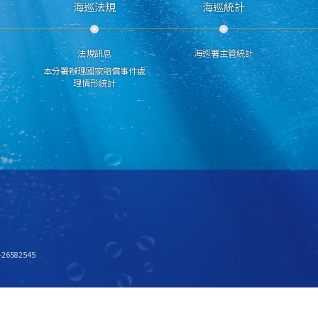
海巡法規
海巡統計
法規訊息
海巡署主管統計
本分署辦理國家賠償事件處
理情形統計
6582545
x768