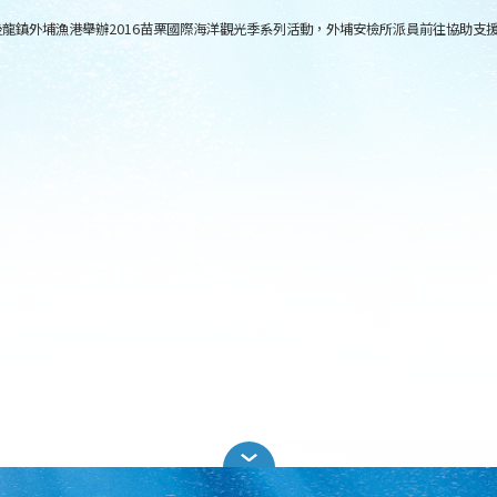
於後龍鎮外埔漁港舉辦2016苗栗國際海洋觀光季系列活動，外埔安檢所派員前往協助支