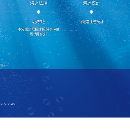
海巡法規
海巡統計
法規訊息
海巡署主管統計
本分署辦理國家賠償事件處
理情形統計
6582545
x768