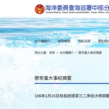
跳
到
主
要
內
容
Skip
to
main
content
本分署簡介
施政績效
海巡法規
海巡統
現在位置：
首頁
>
本分署簡介
>
歷年重大事紀摘要
:::
歷年重大事紀摘要
106年1月16日局長抵達第三二岸巡大隊