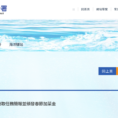
:::
回首頁
網站導覽
常
計
海洋驛站
回上頁
部聽取任務簡報並頒發春節加菜金