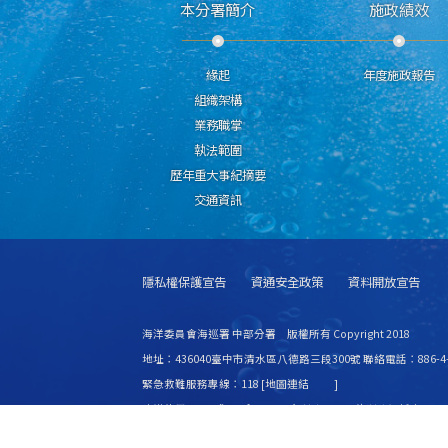
本分署簡介
施政績效
緣起
年度施政報告
組織架構
業務職掌
執法範圍
歷年重大事紀摘要
交通資訊
隱私權保護宣告
資通安全政策
資料開放宣告
海洋委員會海巡署 中部分署 版權所有 Copyright 2018
地址：436040臺中市清水區八德路三段300號 聯絡電話：886-4-2
緊急救難服務專線：118 [
地圖連結
]
建議使用 IE6.0 或 Firefox2.0 以上瀏覽器，最佳瀏覽解析度 1024
更新日期
115年08月07日
瀏覽人次
8444995