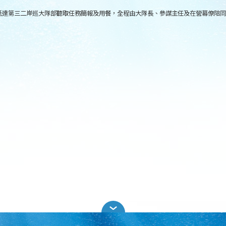
科長抵達第三二岸巡大隊部聽取任務簡報及用餐，全程由大隊長、參謀主任及在營幕僚陪同，