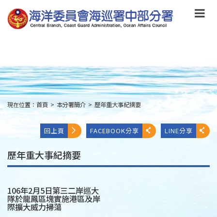
跳
到
主
要
內
容
Skip
to
main
content
現在位置：
首頁
>
本分署簡介
>
歷年重大事紀摘要
:::
回上頁
FACEBOOK分享
LINE分享
歷年重大事紀摘要
106年2月5日第三二岸巡大
隊於龍鳳區塊實施港區及岸
際擴大威力掃蕩