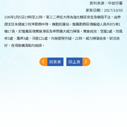
資料來源：
中部分署
更新日期：
2017/10/03
106年2月5日19時至21時，第三二岸巡大隊為強化轄區安全及嚇阻不法，由參
謀主任朱健誠少校率勤務中隊、機動巡邏站、龍鳳勤務區塊編組人員共計5車1
機17員，於龍鳳區塊實施港區及岸際擴大威力掃蕩，實施成效：空屋2處、防風
林3處、灘岸3處、河道口1處，均無發現可疑，21時，威力掃蕩結束，狀況良
好，各項裝備清點均無誤。
回頁首
回上頁