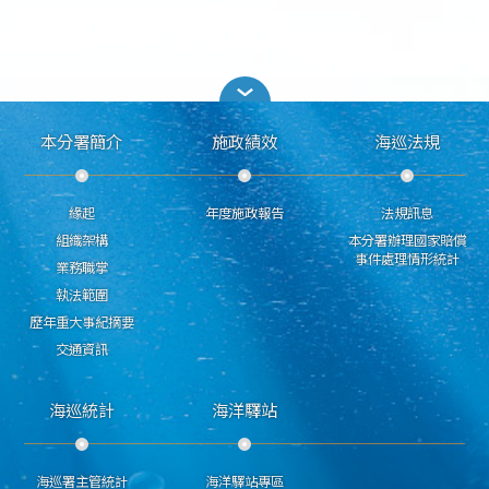
本分署簡介
施政績效
海巡法規
緣起
年度施政報告
法規訊息
組織架構
本分署辦理國家賠償
事件處理情形統計
業務職掌
執法範圍
歷年重大事紀摘要
交通資訊
海巡統計
海洋驛站
海巡署主管統計
海洋驛站專區