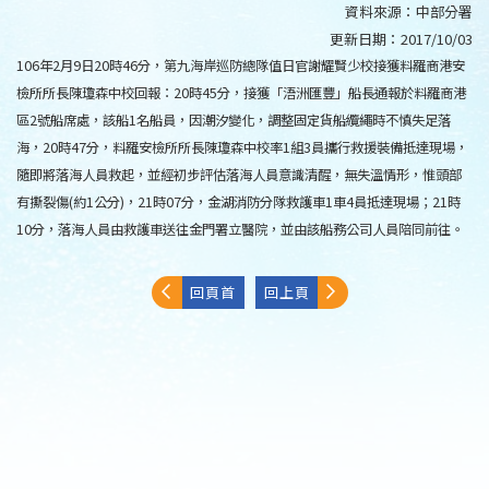
資料來源：
中部分署
更新日期：
2017/10/03
106年2月9日20時46分，第九海岸巡防總隊值日官謝耀賢少校接獲料羅商港安
檢所所長陳瓊森中校回報：20時45分，接獲「浯洲匯豐」船長通報於料羅商港
區2號船席處，該船1名船員，因潮汐變化，調整固定貨船纜繩時不慎失足落
海，20時47分，料羅安檢所所長陳瓊森中校率1組3員攜行救援裝備抵達現場，
隨即將落海人員救起，並經初步評估落海人員意識清醒，無失溫情形，惟頭部
有撕裂傷(約1公分)，21時07分，金湖消防分隊救護車1車4員抵達現場；21時
10分，落海人員由救護車送往金門署立醫院，並由該船務公司人員陪同前往。
回頁首
回上頁