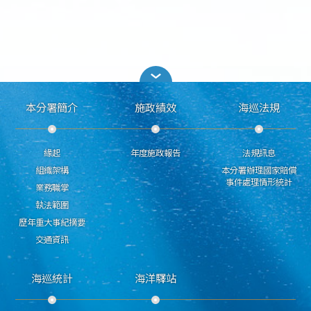
本分署簡介
施政績效
海巡法規
緣起
年度施政報告
法規訊息
組織架構
本分署辦理國家賠償
事件處理情形統計
業務職掌
執法範圍
歷年重大事紀摘要
交通資訊
海巡統計
海洋驛站