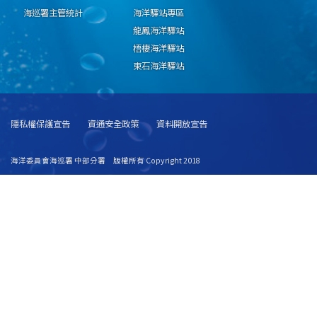
海巡署主管統計
海洋驛站專區
龍鳳海洋驛站
梧棲海洋驛站
東石海洋驛站
隱私權保護宣告
資通安全政策
資料開放宣告
海洋委員會海巡署 中部分署 版權所有 Copyright 2018
地址：436040臺中市清水區八德路三段300號 聯絡電話：886-4-26582545
緊急救難服務專線：118 [
地圖連結
]
建議使用 IE6.0 或 Firefox2.0 以上瀏覽器，最佳瀏覽解析度 1024x768
更新日期
115年08月07日
瀏覽人次
8446368