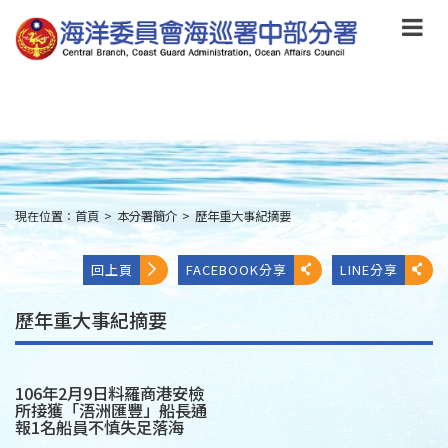
跳
到
主
要
內
容
Skip
to
main
content
現在位置：
首頁
>
本分署簡介
>
歷年重大事紀摘要
:::
回上頁
FACEBOOK分享
LINE分享
歷年重大事紀摘要
106年2月9日料羅商港安檢
所接獲「浯洲匯豐」船長通
報1名船員不慎失足落海