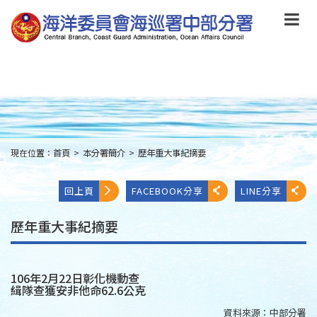
跳
到
主
要
內
容
Skip
to
main
content
現在位置：
首頁
>
本分署簡介
>
歷年重大事紀摘要
:::
回上頁
FACEBOOK分享
LINE分享
歷年重大事紀摘要
106年2月22日彰化機動查
緝隊查獲安非他命62.6公克
資料來源：
中部分署