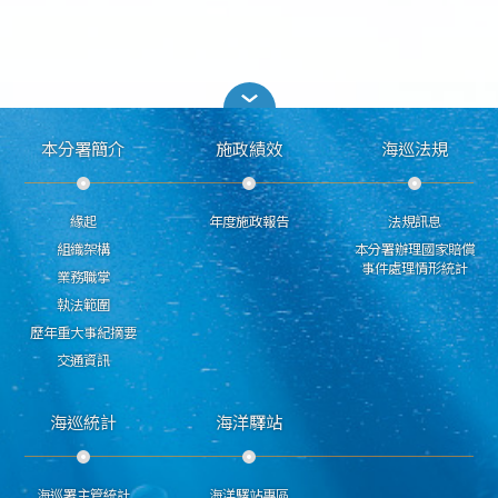
本分署簡介
施政績效
海巡法規
緣起
年度施政報告
法規訊息
組織架構
本分署辦理國家賠償
事件處理情形統計
業務職掌
執法範圍
歷年重大事紀摘要
交通資訊
海巡統計
海洋驛站
海巡署主管統計
海洋驛站專區