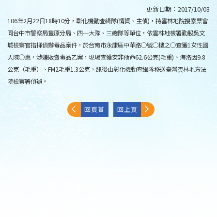
更新日期：
2017/10/03
106年2月22日18時10分，彰化機動查緝隊(情資、主偵)，持雲林地院搜索票會
同台中市警察局豐原分局、四一大隊、三總隊等單位，依雲林地檢署勤股吳文
城檢察官指揮偵辦毒品案件，於台南市永康區中華路○號○樓之○查獲1女性國
人陳○惠，涉嫌販賣毒品乙案，現場查獲安非他命62.6公克(毛重)、海洛因9.8
公克（毛重）、FM2毛重1.3公克，訊後由彰化機動查緝隊移送臺灣雲林地方法
院檢察署偵辦。
回頁首
回上頁