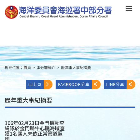
跳
到
主
要
內
容
Skip
to
main
content
現在位置：
首頁
>
本分署簡介
>
歷年重大事紀摘要
:::
回上頁
FACEBOOK分享
LINE分享
歷年重大事紀摘要
106年02月23日金門機動查
緝隊於金門縣牛心礁海域查
獲1名國人未依正常管道返
國