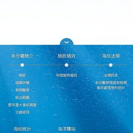
本分署簡介
施政績效
海巡法規
緣起
年度施政報告
法規訊息
組織架構
本分署辦理國家賠償
事件處理情形統計
業務職掌
執法範圍
歷年重大事紀摘要
交通資訊
海巡統計
海洋驛站