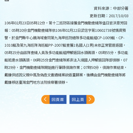
資料來源：
中部分署
更新日期：
2017/10/03
106年02月23日05時22分，第十二巡防區接獲金門機動查緝隊值日官洪意芳回
報：05時20分金門機動查緝隊依106年02月22日武信字第10602738號情資預
警，於金門縣牛心礁海域會同第九海岸巡防總隊多功能艇組CP-1009艇、CP-
1010艇及第九海巡隊海巡艇PP-2007艇查獲1名國人(1男)未依正常管道返國，
05時25分由該隊查緝人員及多功能艇組押解返回水頭碼頭，05時55分，多功能
艇抵達水頭碼頭，06時25分金門查緝隊將非法入境國人押解返回隊部偵辦，07
時29分，金門機動查緝隊開始進行筆錄偵詢作業；07時50分，偵詢作業結束，
戴嫌供述因父親中風及偽造文書通緝案欲返臺歸案，後續由金門機動查緝隊將
戴嫌移送臺灣金門地方法院檢察署偵辦。
回頁首
回上頁