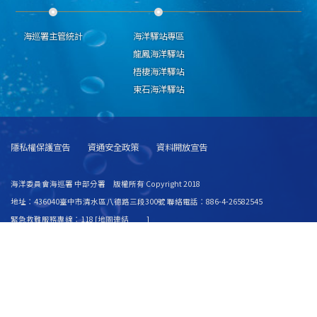
海巡署主管統計
海洋驛站專區
龍鳳海洋驛站
梧棲海洋驛站
東石海洋驛站
隱私權保護宣告
資通安全政策
資料開放宣告
海洋委員會海巡署 中部分署 版權所有 Copyright 2018
地址：436040臺中市清水區八德路三段300號 聯絡電話：886-4-26582545
緊急救難服務專線：118 [
地圖連結
]
建議使用 IE6.0 或 Firefox2.0 以上瀏覽器，最佳瀏覽解析度 1024x768
更新日期
115年08月07日
瀏覽人次
8446794