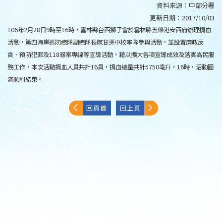
資料來源：
中部分署
更新日期：
2017/10/03
106年2月28日9時至16時，雲林縣台西獅子會於雲林縣五條港安西府辦理捐血
活動，第四海岸巡防總隊副總隊長陳甘栗中校率隊參與活動，並設置廉政反
貪、預防犯罪及118報案專線等宣導活動，藉以擴大各項宣導成效及落實為民服
務工作，本次活動捐血人員共計16員，捐血總量共計5750亳升，16時，活動圓
滿順利結束。
回頁首
回上頁