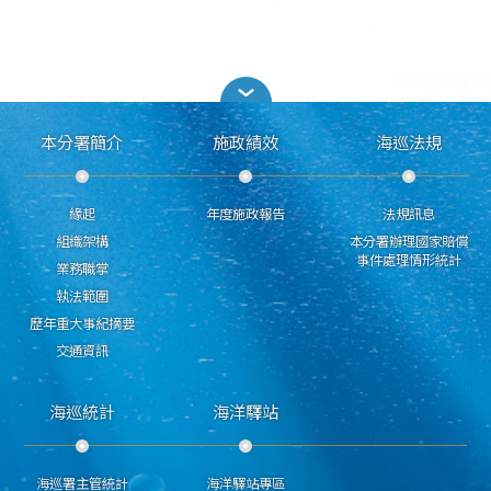
本分署簡介
施政績效
海巡法規
緣起
年度施政報告
法規訊息
組織架構
本分署辦理國家賠償
事件處理情形統計
業務職掌
執法範圍
歷年重大事紀摘要
交通資訊
海巡統計
海洋驛站
海巡署主管統計
海洋驛站專區