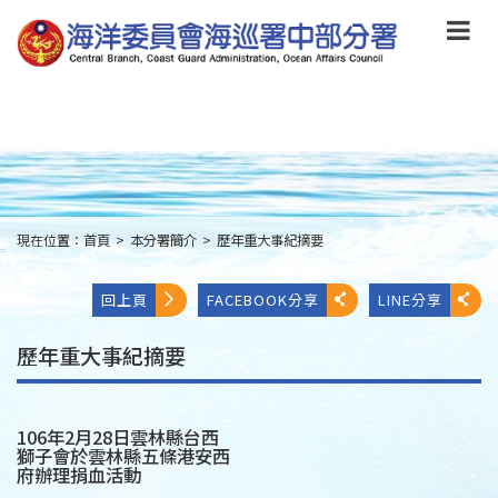
跳
到
主
要
內
容
Skip
to
main
content
現在位置：
首頁
>
本分署簡介
>
歷年重大事紀摘要
:::
回上頁
FACEBOOK分享
LINE分享
歷年重大事紀摘要
106年2月28日雲林縣台西
獅子會於雲林縣五條港安西
府辦理捐血活動