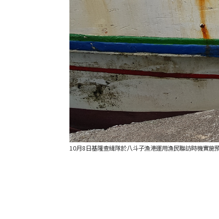
10月8日基隆查緝隊於八斗子漁港運用漁民聯訪時機實施