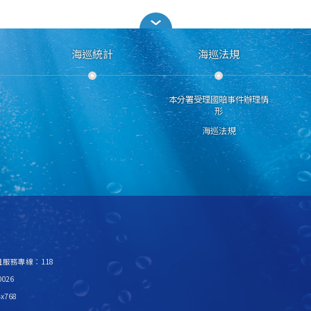
海巡統計
海巡法規
本分署受理國賠事件辦理情
形
海巡法規
救難服務專線：118
026
x768