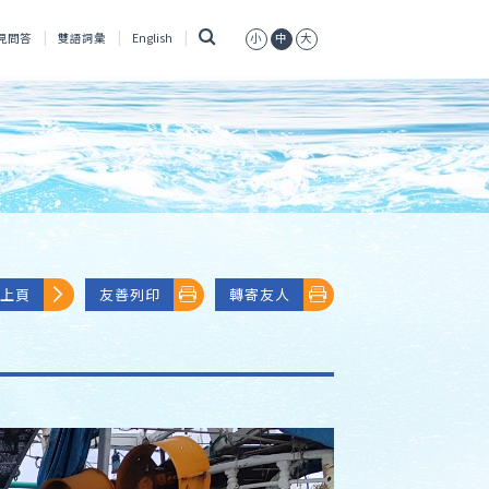
搜
見問答
雙語詞彙
English
小
中
大
尋
上頁
友善列印
轉寄友人