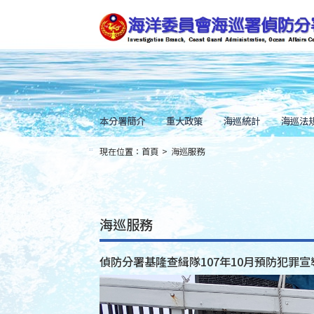
跳
到
主
要
內
容
Skip
to
main
content
本分署簡介
重大政策
海巡統計
海巡法
現在位置：
首頁
>
海巡服務
:::
海巡服務
偵防分署基隆查緝隊107年10月預防犯罪宣