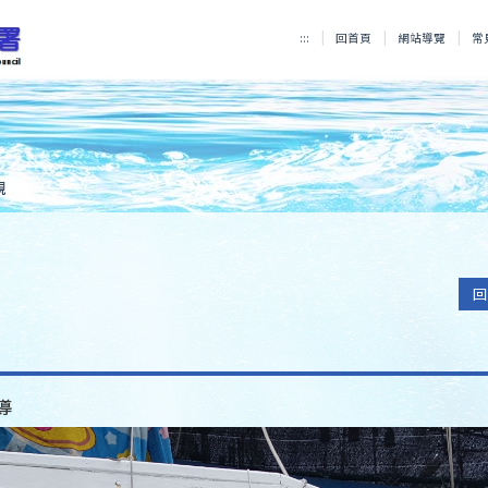
:::
回首頁
網站導覽
常
規
回
導