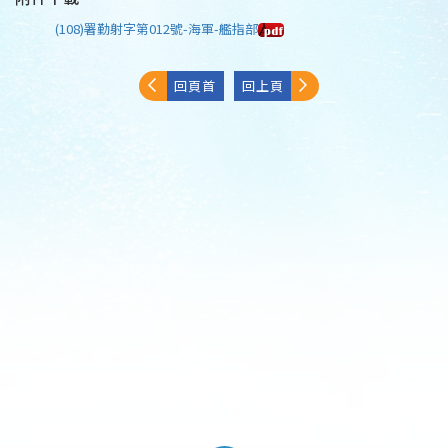
(108)署勤射字第012號-海軍-艦指部
回頁首
回上頁