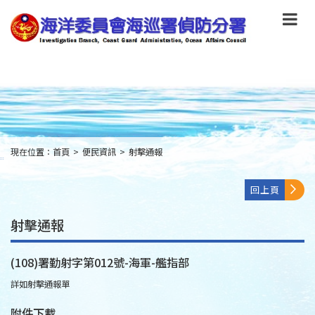
跳
到
主
要
內
容
Skip
to
main
content
現在位置：
首頁
>
便民資訊
>
射擊通報
:::
回上頁
射擊通報
(108)署勤射字第012號-海軍-艦指部
詳如射擊通報單
附件下載