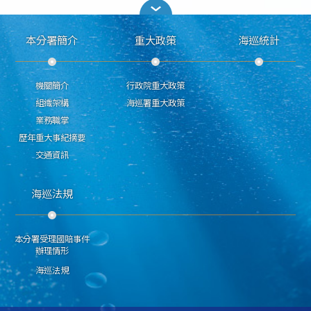
本分署簡介
重大政策
海巡統計
機關簡介
行政院重大政策
組織架構
海巡署重大政策
業務職掌
歷年重大事紀摘要
交通資訊
海巡法規
本分署受理國賠事件
辦理情形
海巡法規