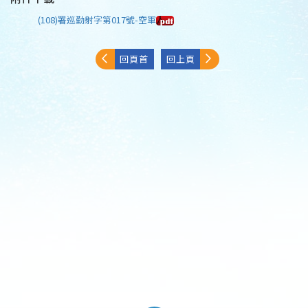
(108)署巡勤射字第017號-空軍
回頁首
回上頁