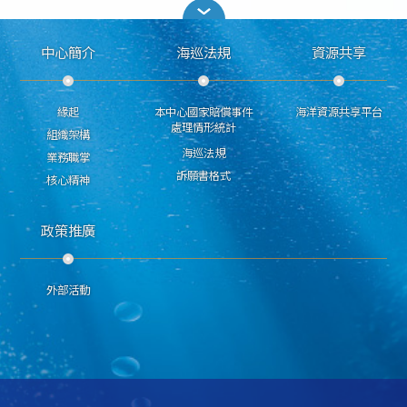
中心簡介
海巡法規
資源共享
緣起
本中心國家賠償事件
海洋資源共享平台
處理情形統計
組織架構
海巡法規
業務職掌
訴願書格式
核心精神
政策推廣
外部活動