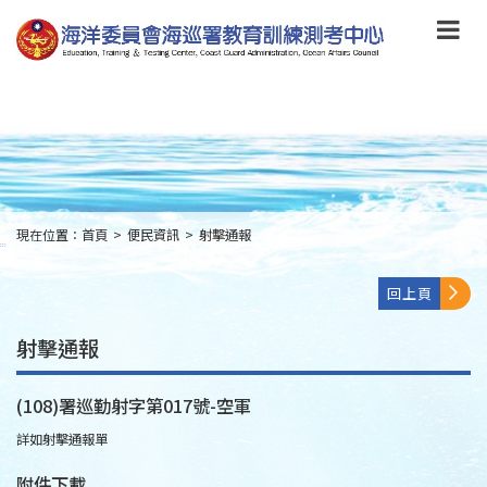
跳
到
主
要
內
容
Skip
to
main
content
現在位置：
首頁
>
便民資訊
>
射擊通報
:::
回上頁
射擊通報
(108)署巡勤射字第017號-空軍
詳如射擊通報單
附件下載