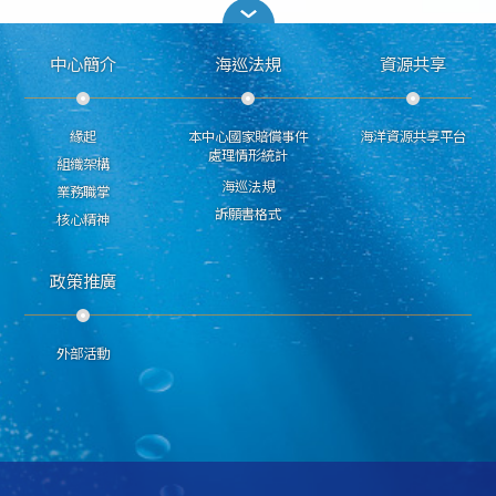
中心簡介
海巡法規
資源共享
緣起
本中心國家賠償事件
海洋資源共享平台
處理情形統計
組織架構
海巡法規
業務職掌
訴願書格式
核心精神
政策推廣
外部活動