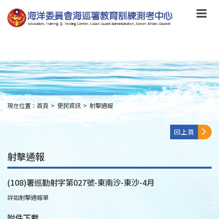
跳
到
主
要
內
容
Skip
to
main
content
現在位置：
首頁
>
便民資訊
>
射擊通報
:::
回上頁
射擊通報
(108)署巡勤射字第027號-東南沙-東沙-4月
詳如射擊通報單
附件下載