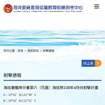
跳
到
主
要
內
容
Skip
to
main
content
現在位置：
首頁
>
便民資訊
>
射擊通報
:::
回上頁
射擊通報
海巡署艦隊分署第六（花蓮）海巡隊108年4月份射擊計畫
A：24°02’N/121°48’E
B：24°02’N/121°51’E