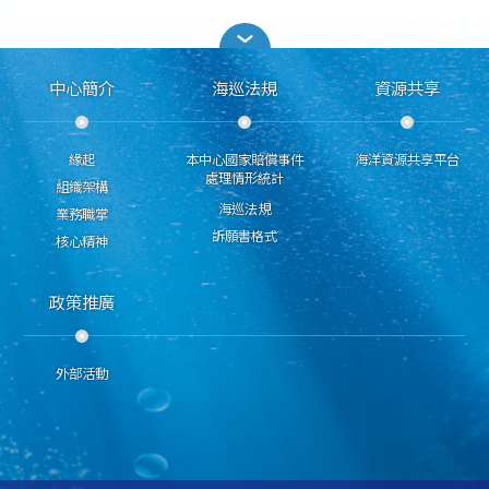
中心簡介
海巡法規
資源共享
緣起
本中心國家賠償事件
海洋資源共享平台
處理情形統計
組織架構
海巡法規
業務職掌
訴願書格式
核心精神
政策推廣
外部活動