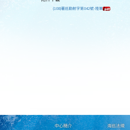
(108)署巡勤射字第042號-陸軍
中心簡介
海巡法規