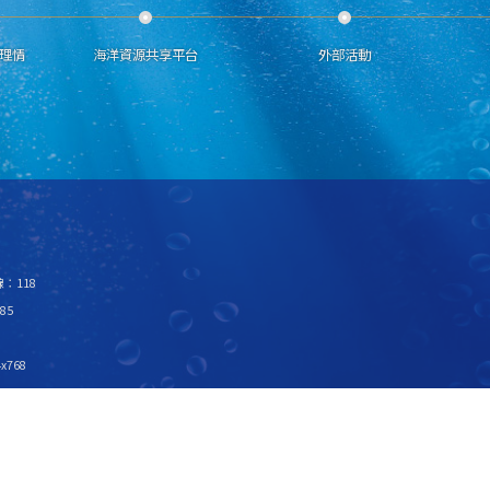
理情
海洋資源共享平台
外部活動
：118
85
x768