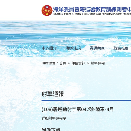
跳
到
主
要
內
容
Skip
to
main
content
中心簡介
海巡法規
資源共享
政策推廣
現在位置：
首頁
>
便民資訊
>
射擊通報
:::
射擊通報
(108)署巡勤射字第042號-陸軍-4月
詳如射擊通報單
附件下載