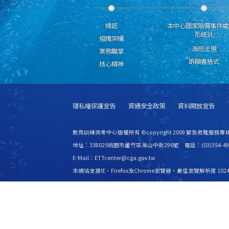
緣起
本中心國家賠償事件處
形統計
組織架構
海巡法規
業務職掌
訴願書格式
核心精神
隱私權保護宣告
資通安全政策
資料開放宣告
教育訓練測考中心版權所有 ©copyright 2009 緊急救難服務專線
地址：338025桃園市蘆竹區海山中街296號 電話：(03)354-49
E-Mail：ETTcenter@cga.gov.tw
本網站支援IE、Firefox及Chrome瀏覽器，最佳瀏覽解析度 1024
更新日期
115年08月08日
瀏覽人次
2531511