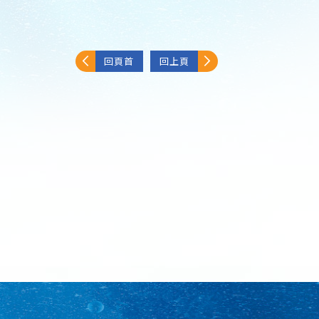
回頁首
回上頁