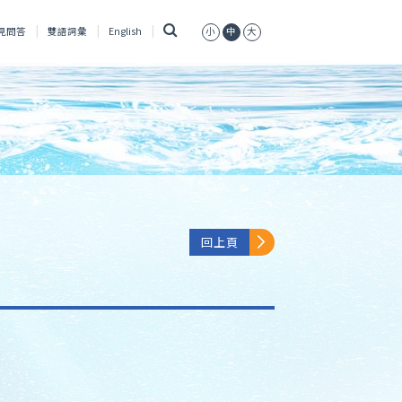
搜
見問答
雙語詞彙
English
小
中
大
尋
回上頁