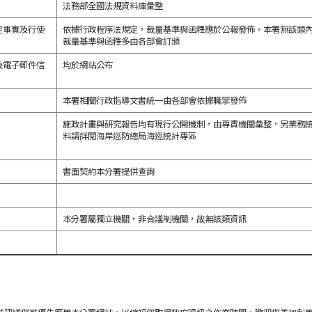
法務部全國法規資料庫彙整
定事實及行使
依據行政程序法規定，裁量基準與函釋應於公報發佈。本署無該類
裁量基準與函釋多由各部會訂頒
及電子郵件信
均於網站公布
本署相關行政指導文書統一由各部會依據職掌發佈
施政計畫與研究報告均有現行公開機制，由專責機關彙整，另業務
料請詳閱海岸巡防總局海巡統計專區
書面契約本分署提供查詢
本分署屬獨立機關，非合議制機關，故無該類資訊