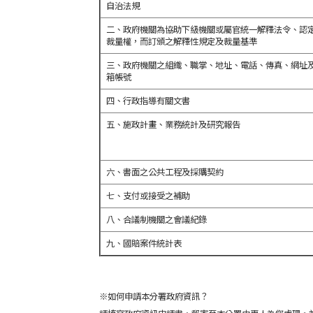
自治法規
二、政府機關為協助下級機關或屬官統一解釋法令、認
裁量權，而訂頒之解釋性規定及裁量基準
三、政府機關之組織、職掌、地址、電話、傳真、網址
箱帳號
四、行政指導有關文書
五、施政計畫、業務統計及研究報告
六、書面之公共工程及採購契約
七、支付或接受之補助
八、合議制機關之會議紀錄
九、國賠案件統計表
※如何申請本分署政府資訊？