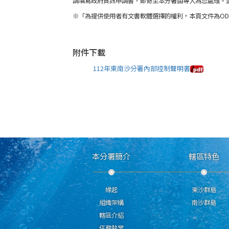
請填寫政府資訊申請書，郵寄至本分署由專人為您處理。
※「為提供使用者有文書軟體選擇的權利，本頁文件為OD
附件下載
112年東南沙分署內部控制聲明書
本分署簡介
轄區特色
緣起
東沙群島
組織架構
南沙群島
轄區介紹
任務執掌