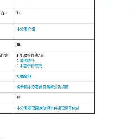
內容，
無
本分署介紹
無
統計資
1.施政與計畫:無
2.
海巡統計
3.
本署學術研究
採購資訊
請參閱本分署首頁最新公告項目
無
本分署辦理國家賠償事件處理情形統計