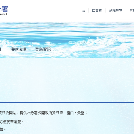
:::
回首頁
網站導覽
常
計
海巡法規
登島資訊
資訊公開法，提供本分署公開政府資訊單一窗口，彙整：
方便民眾瀏覽。
益。