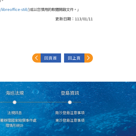
用。
ibreoffice-still/
)或以您慣用的軟體開啟文件。」
更新日期：
113/01/11
回頁首
回上頁
海巡法規
登島資訊
法規訊息
南沙登島注意事項
分署辦理國家賠償事件處
東沙登島注意事項
理情形統計