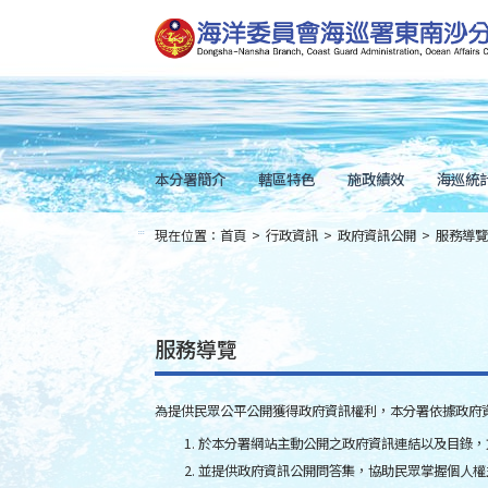
跳
到
主
要
內
容
Skip
to
main
content
本分署簡介
轄區特色
施政績效
海巡統
現在位置：
首頁
>
行政資訊
>
政府資訊公開
>
服務導覽
:::
服務導覽
為提供民眾公平公開獲得政府資訊權利，本分署依據政府
於本分署網站主動公開之政府資訊連結以及目錄，
並提供政府資訊公開問答集，協助民眾掌握個人權