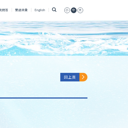
搜
見問答
雙語詞彙
English
小
中
大
尋
回上頁