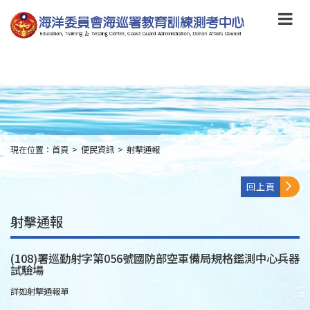
跳
到
主
要
內
容
Skip
to
main
content
現在位置：
首頁
>
便民資訊
>
射擊通報
:::
回上頁
射擊通報
(108)署巡勤射字第056號國防部空軍備局規格鑑測中心兵器
試驗場
詳如射擊通報單