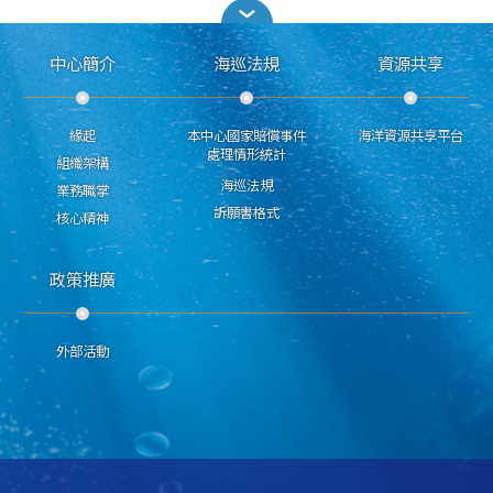
中心簡介
海巡法規
資源共享
緣起
本中心國家賠償事件
海洋資源共享平台
處理情形統計
組織架構
海巡法規
業務職掌
訴願書格式
核心精神
政策推廣
外部活動