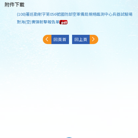
附件下載
(108)署巡勤射字第056號國防部空軍備局規格鑑測中心兵器試驗場
對海(空)實彈射擊報告單
回頁首
回上頁