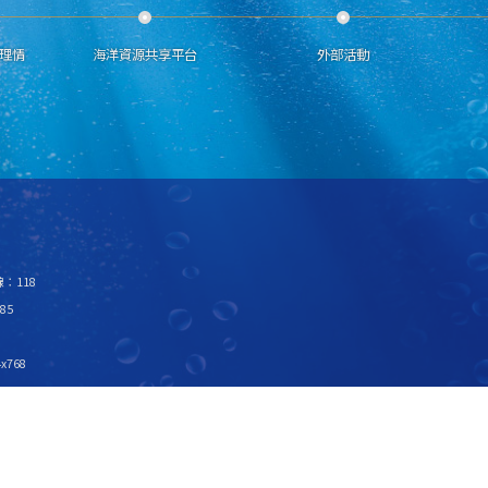
理情
海洋資源共享平台
外部活動
：118
85
x768