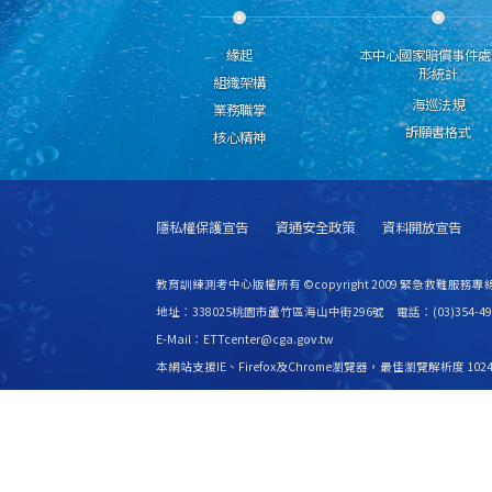
緣起
本中心國家賠償事件處
形統計
組織架構
海巡法規
業務職掌
訴願書格式
核心精神
隱私權保護宣告
資通安全政策
資料開放宣告
教育訓練測考中心版權所有 ©copyright 2009 緊急救難服務專線
地址：338025桃園市蘆竹區海山中街296號 電話：(03)354-49
E-Mail：ETTcenter@cga.gov.tw
本網站支援IE、Firefox及Chrome瀏覽器，最佳瀏覽解析度 1024
更新日期
115年08月08日
瀏覽人次
2531480