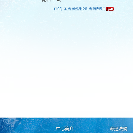
(108) 金馬澎巡射28-馬防部5月
中心簡介
海巡法規