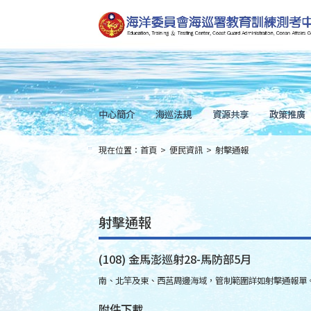
跳
到
主
要
內
容
Skip
to
main
content
中心簡介
海巡法規
資源共享
政策推廣
現在位置：
首頁
>
便民資訊
>
射擊通報
:::
射擊通報
(108) 金馬澎巡射28-馬防部5月
南、北竿及東、西莒周邊海域，管制範圍詳如射擊通報單
附件下載