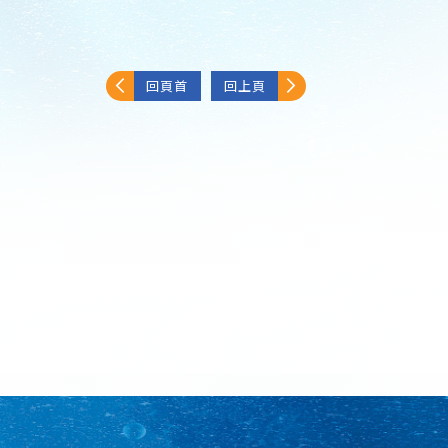
回頁首
回上頁