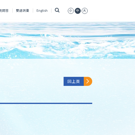
搜
見問答
雙語詞彙
English
小
中
大
尋
回上頁