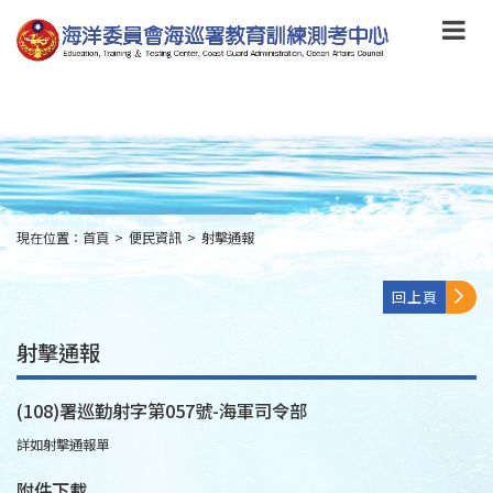
跳
到
主
要
內
容
Skip
to
main
content
現在位置：
首頁
>
便民資訊
>
射擊通報
:::
回上頁
射擊通報
(108)署巡勤射字第057號-海軍司令部
詳如射擊通報單
附件下載