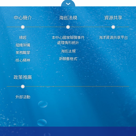
中心簡介
海巡法規
資源共享
緣起
本中心國家賠償事件
海洋資源共享平台
處理情形統計
組織架構
海巡法規
業務職掌
訴願書格式
核心精神
政策推廣
外部活動