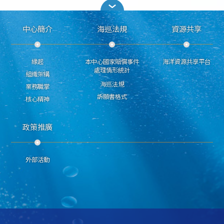
中心簡介
海巡法規
資源共享
緣起
本中心國家賠償事件
海洋資源共享平台
處理情形統計
組織架構
海巡法規
業務職掌
訴願書格式
核心精神
政策推廣
外部活動