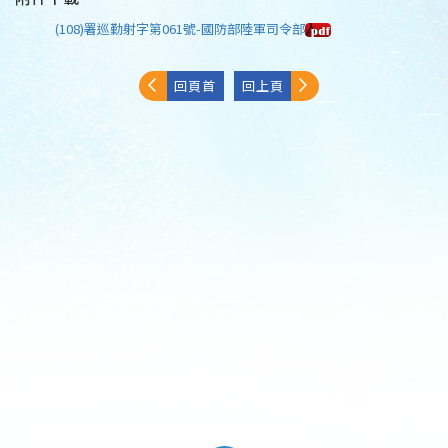
(108)署巡勤射字第061號-國防部陸軍司令部
回頁首
回上頁