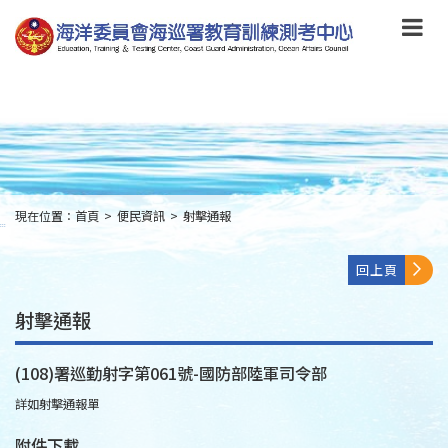
跳
到
主
要
內
容
Skip
to
main
content
現在位置：
首頁
>
便民資訊
>
射擊通報
:::
回上頁
射擊通報
(108)署巡勤射字第061號-國防部陸軍司令部
詳如射擊通報單
附件下載