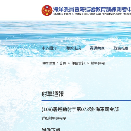
跳
到
主
要
內
容
Skip
to
main
content
中心簡介
海巡法規
資源共享
政策推廣
現在位置：
首頁
>
便民資訊
>
射擊通報
:::
射擊通報
(108)署巡勤射字第073號-海軍司令部
詳如射擊通報單
附件下載