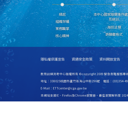
緣起
本中心國家賠償事件處
形統計
組織架構
海巡法規
業務職掌
訴願書格式
核心精神
隱私權保護宣告
資通安全政策
資料開放宣告
教育訓練測考中心版權所有 ©copyright 2009 緊急救難服務專線
地址：338025桃園市蘆竹區海山中街296號 電話：(03)354-49
E-Mail：ETTcenter@cga.gov.tw
本網站支援IE、Firefox及Chrome瀏覽器，最佳瀏覽解析度 1024
更新日期
115年08月08日
瀏覽人次
2531516