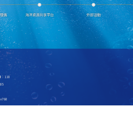
理情
海洋資源共享平台
外部活動
：118
85
x768