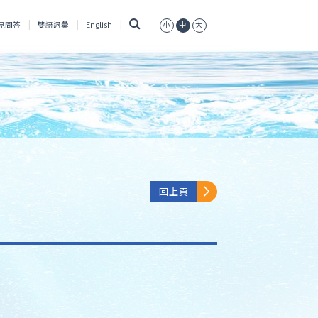
搜
見問答
雙語詞彙
English
小
中
大
尋
回上頁