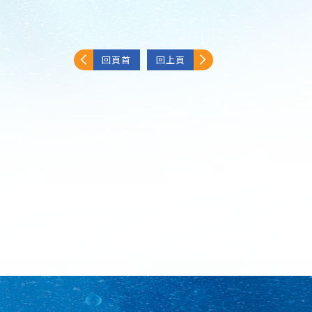
回頁首
回上頁