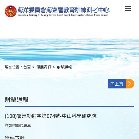
跳
到
主
要
內
容
Skip
to
main
content
現在位置：
首頁
>
便民資訊
>
射擊通報
:::
回上頁
射擊通報
(108)署巡勤射字第074號-中山科學研究院
詳如射擊通報單
附件下載