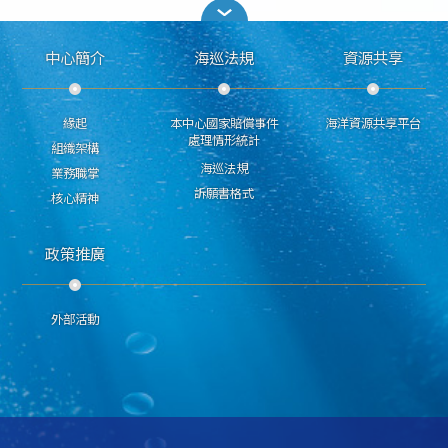
中心簡介
海巡法規
資源共享
緣起
本中心國家賠償事件
海洋資源共享平台
處理情形統計
組織架構
海巡法規
業務職掌
訴願書格式
核心精神
政策推廣
外部活動