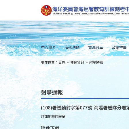
跳
到
主
要
內
容
Skip
to
main
content
中心簡介
海巡法規
資源共享
政策推廣
現在位置：
首頁
>
便民資訊
>
射擊通報
:::
射擊通報
(108)署巡勤射字第077號-海巡署艦隊分
詳如射擊通報單
附件下載