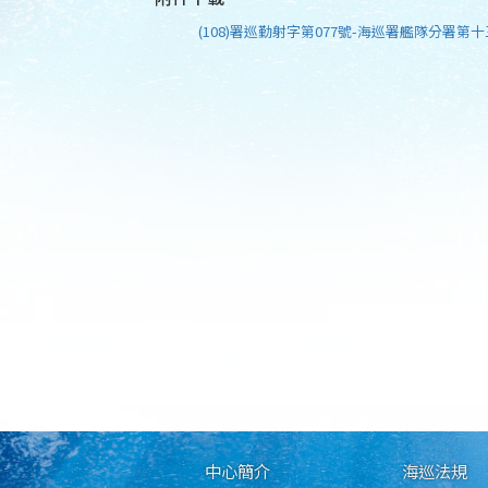
(108)署巡勤射字第077號-海巡署艦隊分署第
中心簡介
海巡法規