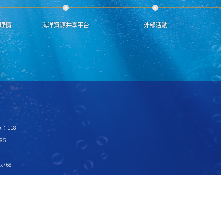
理情
海洋資源共享平台
外部活動
：118
85
x768