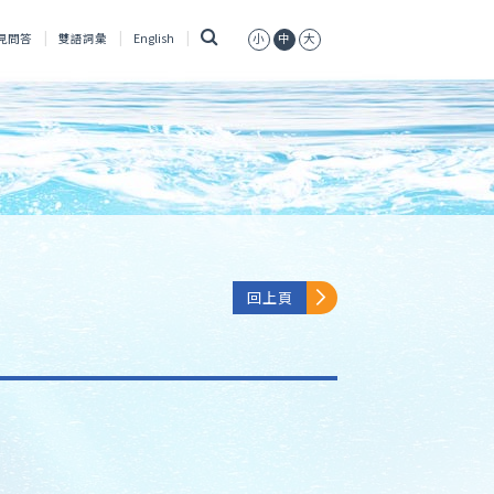
搜
見問答
雙語詞彙
English
小
中
大
尋
回上頁