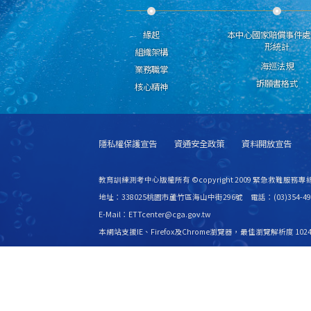
緣起
本中心國家賠償事件處
形統計
組織架構
海巡法規
業務職掌
訴願書格式
核心精神
隱私權保護宣告
資通安全政策
資料開放宣告
教育訓練測考中心版權所有 ©copyright 2009 緊急救難服務專線
地址：338025桃園市蘆竹區海山中街296號 電話：(03)354-49
E-Mail：ETTcenter@cga.gov.tw
本網站支援IE、Firefox及Chrome瀏覽器，最佳瀏覽解析度 1024
更新日期
115年08月06日
瀏覽人次
2527647