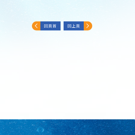
回頁首
回上頁