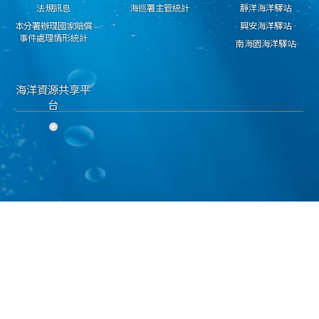
法規訊息
海巡署主管統計
靜洋海洋驛站
本分署辦理國家賠償
興安海洋驛站
事件處理情形統計
南海園海洋驛站
海洋資源共享平
台
隱私權保護宣告
資料開放宣告
資通安全政策
海洋委員會海巡署 東部分署 版權所有 copyright 2018
地址：950030臺東市興安路二段546號 電話：089-224311 傳真：089-229603
海巡免費服務專線：118