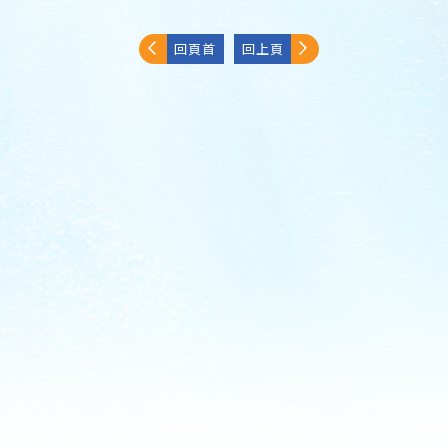
回頁首
回上頁