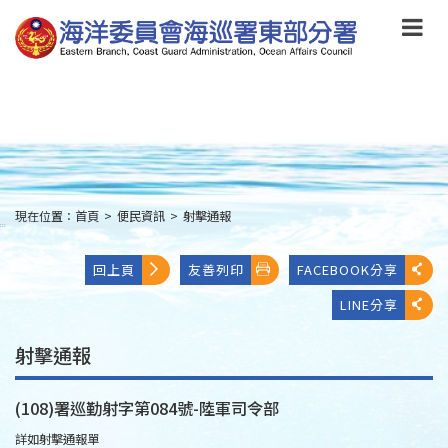
跳
到
主
要
內
容
Skip
to
main
content
現在位置：
首頁
>
便民資訊
>
射擊通報
:::
回上頁
友善列印
FACEBOOK分享
LINE分享
射擊通報
(108)署巡勤射字第084號-陸軍司令部
詳如射擊通報單