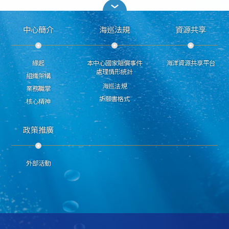
中心簡介
海巡法規
資源共享
緣起
本中心國家賠償事件
海洋資源共享平台
處理情形統計
組織架構
海巡法規
業務職掌
訴願書格式
核心精神
政策推廣
外部活動