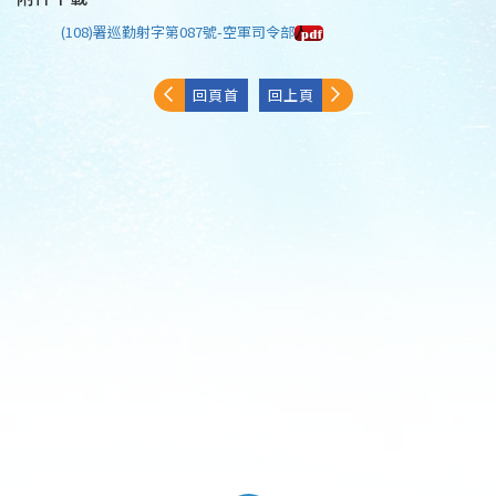
(108)署巡勤射字第087號-空軍司令部
回頁首
回上頁