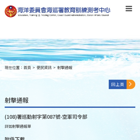
跳
到
主
要
內
容
Skip
to
main
content
現在位置：
首頁
>
便民資訊
>
射擊通報
:::
回上頁
射擊通報
(108)署巡勤射字第087號-空軍司令部
詳如射擊通報單
附件下載