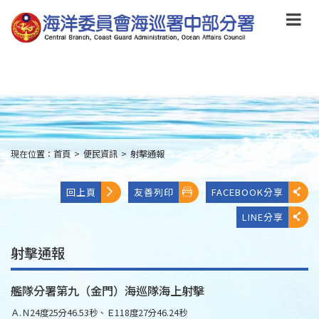
跳
到
主
要
內
容
Skip
to
main
content
現在位置：
首頁
>
便民資訊
>
射擊通報
:::
回上頁
友善列印
FACEBOOK分享
LINE分享
射擊通報
艦隊分署第九（金門）海巡隊海上射擊
Ａ.Ｎ24度25分46.53秒、Ｅ118度27分46.24秒