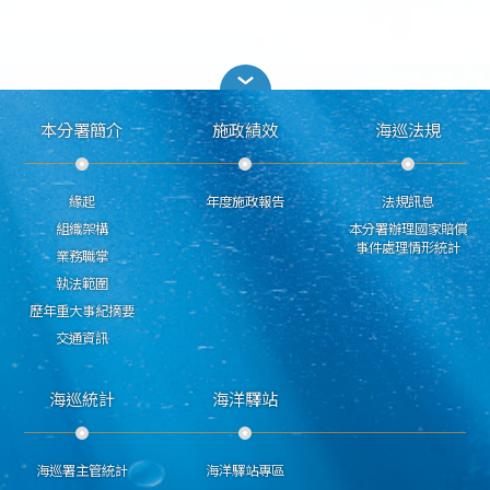
本分署簡介
施政績效
海巡法規
緣起
年度施政報告
法規訊息
組織架構
本分署辦理國家賠償
事件處理情形統計
業務職掌
執法範圍
歷年重大事紀摘要
交通資訊
海巡統計
海洋驛站
海巡署主管統計
海洋驛站專區