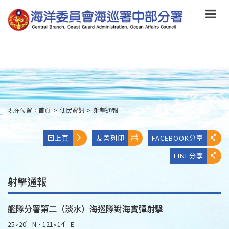
跳
到
主
要
內
容
Skip
to
main
content
現在位置：
首頁
>
便民資訊
>
射擊通報
:::
回上頁
友善列印
FACEBOOK分享
LINE分享
射擊通報
艦隊分署第二（淡水）海巡隊對海實彈射擊
25∘20’N、121∘14’E