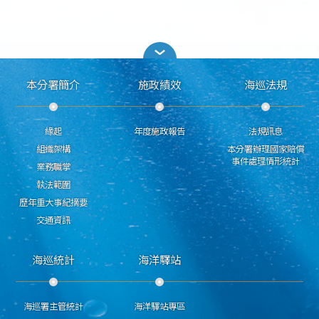
本分署簡介
施政績效
海巡法規
緣起
年度施政報告
法規訊息
組織架構
本分署辦理國家賠償
事件處理情形統計
業務職掌
執法範圍
歷年重大事紀摘要
交通資訊
海巡統計
海洋驛站
海巡署主管統計
海洋驛站專區