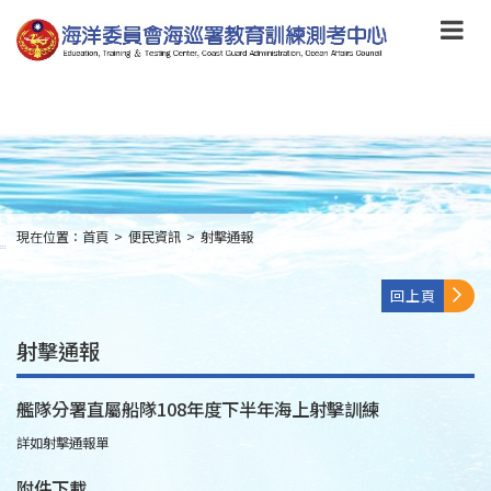
跳
到
主
要
內
容
Skip
to
main
content
現在位置：
首頁
>
便民資訊
>
射擊通報
:::
回上頁
射擊通報
艦隊分署直屬船隊108年度下半年海上射擊訓練
詳如射擊通報單
附件下載