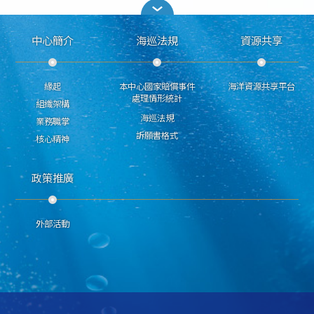
中心簡介
海巡法規
資源共享
緣起
本中心國家賠償事件
海洋資源共享平台
處理情形統計
組織架構
海巡法規
業務職掌
訴願書格式
核心精神
政策推廣
外部活動