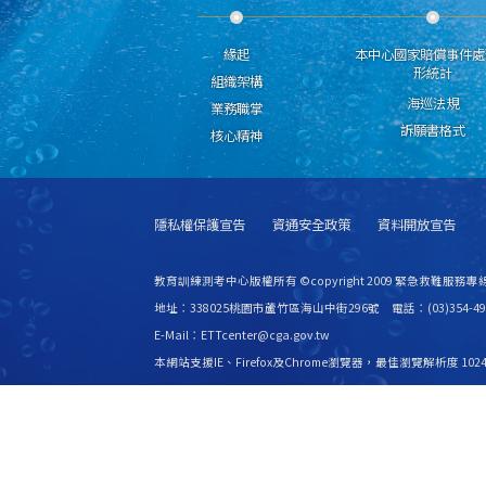
緣起
本中心國家賠償事件處
形統計
組織架構
海巡法規
業務職掌
訴願書格式
核心精神
隱私權保護宣告
資通安全政策
資料開放宣告
教育訓練測考中心版權所有 ©copyright 2009 緊急救難服務專線
地址：338025桃園市蘆竹區海山中街296號 電話：(03)354-49
E-Mail：ETTcenter@cga.gov.tw
本網站支援IE、Firefox及Chrome瀏覽器，最佳瀏覽解析度 1024
更新日期
115年08月08日
瀏覽人次
2531599