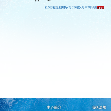
(108)署巡勤射字第096號-海軍司令部
中心簡介
海巡法規