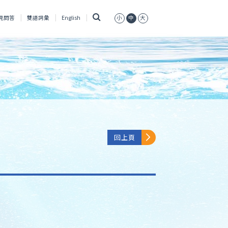
搜
見問答
雙語詞彙
English
小
中
大
尋
回上頁