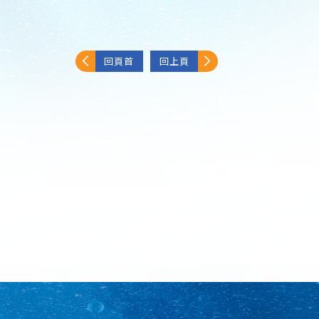
回頁首
回上頁