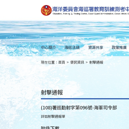
跳
到
主
要
內
容
Skip
to
main
content
中心簡介
海巡法規
資源共享
政策推廣
現在位置：
首頁
>
便民資訊
>
射擊通報
:::
射擊通報
(108)署巡勤射字第096號-海軍司令部
詳如射擊通報單
附件下載