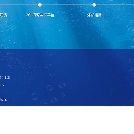
理情
海洋資源共享平台
外部活動
：118
85
x768