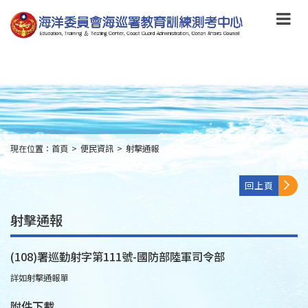
跳
到
主
要
內
容
Skip
to
main
content
現在位置：
首頁
>
便民資訊
>
射擊通報
:::
回上頁
射擊通報
(108)署巡勤射字第111號-國防部陸軍司令部
詳如射擊通報單
附件下載