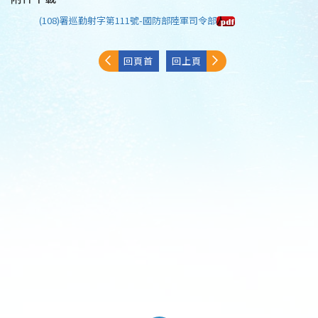
(108)署巡勤射字第111號-國防部陸軍司令部
回頁首
回上頁