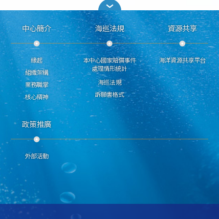
中心簡介
海巡法規
資源共享
緣起
本中心國家賠償事件
海洋資源共享平台
處理情形統計
組織架構
海巡法規
業務職掌
訴願書格式
核心精神
政策推廣
外部活動