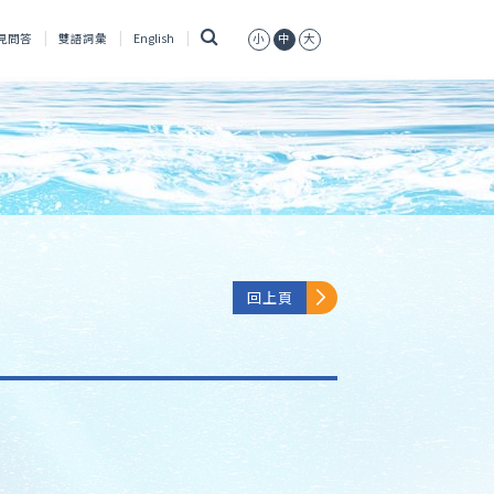
搜
見問答
雙語詞彙
English
小
中
大
尋
回上頁