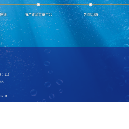
理情
海洋資源共享平台
外部活動
：118
85
x768