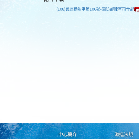
(108)署巡勤射字第106號-國防部陸軍司令部
中心簡介
海巡法規