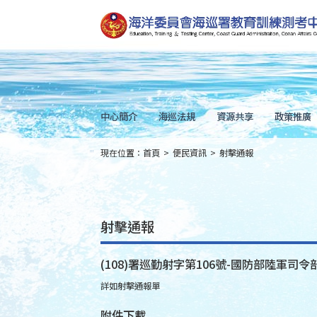
跳
到
主
要
內
容
Skip
to
main
content
中心簡介
海巡法規
資源共享
政策推廣
現在位置：
首頁
>
便民資訊
>
射擊通報
:::
射擊通報
(108)署巡勤射字第106號-國防部陸軍司令
詳如射擊通報單
附件下載