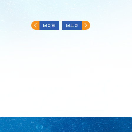
回頁首
回上頁