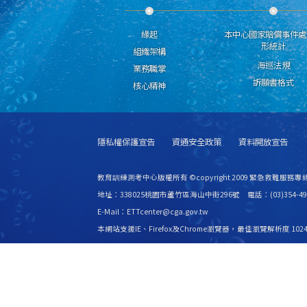
緣起
本中心國家賠償事件處
形統計
組織架構
海巡法規
業務職掌
訴願書格式
核心精神
隱私權保護宣告
資通安全政策
資料開放宣告
教育訓練測考中心版權所有 ©copyright 2009 緊急救難服務專線
地址：338025桃園市蘆竹區海山中街296號 電話：(03)354-49
E-Mail：ETTcenter@cga.gov.tw
本網站支援IE、Firefox及Chrome瀏覽器，最佳瀏覽解析度 1024
更新日期
115年08月07日
瀏覽人次
2530117