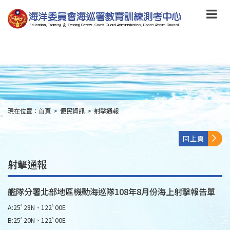
跳
到
主
要
內
容
Skip
to
main
content
現在位置：
首頁
>
便民資訊
>
射擊通報
:::
回上頁
射擊通報
艦隊分署北部地區機動海巡隊108年8月份海上射擊報告單
A:25ﾟ28N、122ﾟ00E
B:25ﾟ20N、122ﾟ00E