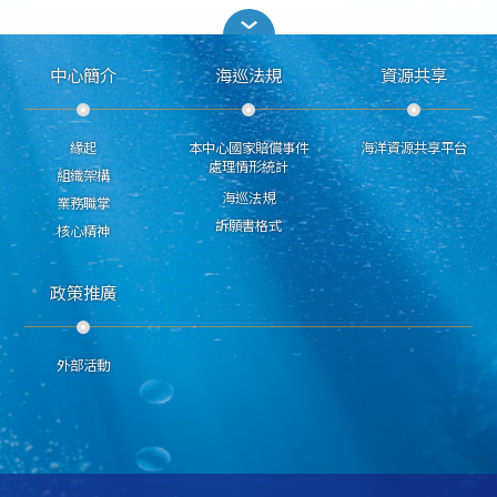
中心簡介
海巡法規
資源共享
緣起
本中心國家賠償事件
海洋資源共享平台
處理情形統計
組織架構
海巡法規
業務職掌
訴願書格式
核心精神
政策推廣
外部活動