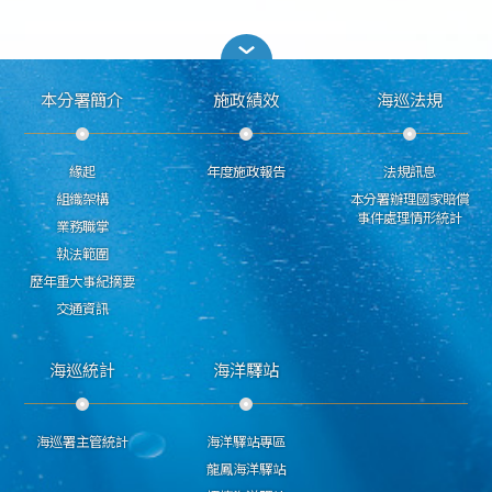
本分署簡介
施政績效
海巡法規
緣起
年度施政報告
法規訊息
組織架構
本分署辦理國家賠償
事件處理情形統計
業務職掌
執法範圍
歷年重大事紀摘要
交通資訊
海巡統計
海洋驛站
海巡署主管統計
海洋驛站專區
龍鳳海洋驛站