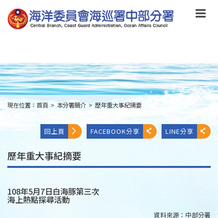
跳
到
主
要
內
容
Skip
to
main
content
現在位置：
首頁
>
本分署簡介
>
歷年重大事紀摘要
:::
回上頁
FACEBOOK分享
LINE分享
歷年重大事紀摘要
108年5月7日白海豚第三次
海上熱點探尋活動
資料來源：
中部分署