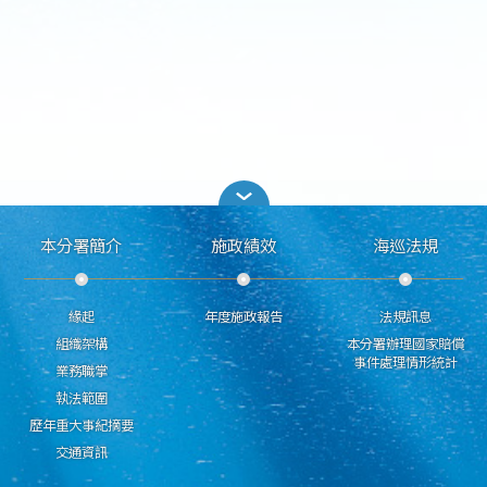
本分署簡介
施政績效
海巡法規
緣起
年度施政報告
法規訊息
組織架構
本分署辦理國家賠償
事件處理情形統計
業務職掌
執法範圍
歷年重大事紀摘要
交通資訊