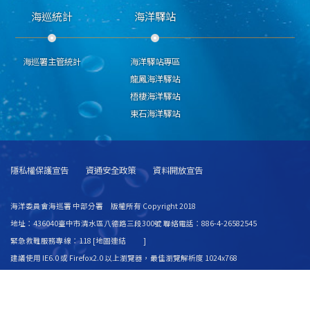
海巡統計
海洋驛站
海巡署主管統計
海洋驛站專區
龍鳳海洋驛站
梧棲海洋驛站
東石海洋驛站
隱私權保護宣告
資通安全政策
資料開放宣告
海洋委員會海巡署 中部分署 版權所有 Copyright 2018
地址：436040臺中市清水區八德路三段300號 聯絡電話：886-4-26582545
緊急救難服務專線：118 [
地圖連結
]
建議使用 IE6.0 或 Firefox2.0 以上瀏覽器，最佳瀏覽解析度 1024x768
更新日期
115年08月07日
瀏覽人次
8446140