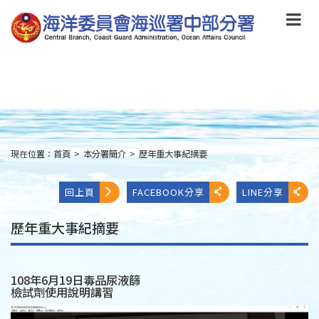
跳
到
主
要
內
容
Skip
to
main
content
現在位置：
首頁
>
本分署簡介
>
歷年重大事紀摘要
:::
回上頁
FACEBOOK分享
LINE分享
歷年重大事紀摘要
108年6月19日毒品尿液篩
檢試劑使用說明講習