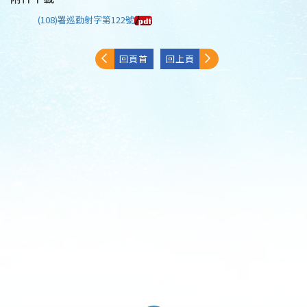
(108)署巡勤射字第122號
回頁首
回上頁