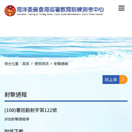
跳
到
主
要
內
容
Skip
to
main
content
現在位置：
首頁
>
便民資訊
>
射擊通報
:::
回上頁
射擊通報
(108)署巡勤射字第122號
詳如射擊通報單
附件下載