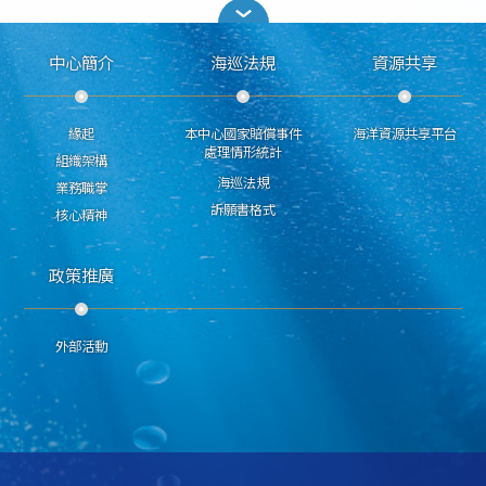
中心簡介
海巡法規
資源共享
緣起
本中心國家賠償事件
海洋資源共享平台
處理情形統計
組織架構
海巡法規
業務職掌
訴願書格式
核心精神
政策推廣
外部活動