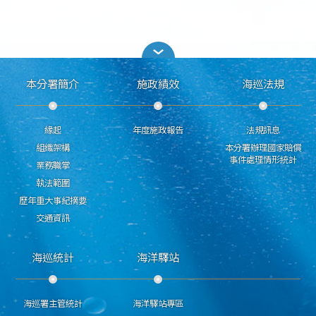
本分署簡介
施政績效
海巡法規
緣起
年度施政報告
法規訊息
組織架構
本分署辦理國家賠償
事件處理情形統計
業務職掌
執法範圍
歷年重大事紀摘要
交通資訊
海巡統計
海洋驛站
海巡署主管統計
海洋驛站專區