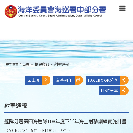
跳
到
主
要
內
容
Skip
to
main
content
現在位置：
首頁
>
便民資訊
>
射擊通報
:::
回上頁
友善列印
FACEBOOK分享
LINE分享
射擊通報
艦隊分署第四海巡隊108年度下半年海上射擊訓練實施計畫
（Ａ）N22°34’54”，E119°25’29”。