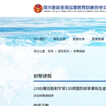
跳
到
主
要
內
容
Skip
to
main
content
中心簡介
海巡法規
資源共享
政策推廣
現在位置：
首頁
>
便民資訊
>
射擊通報
:::
射擊通報
(108)署巡勤射字第130號國防部軍備局生
詳如射擊通報單
附件下載