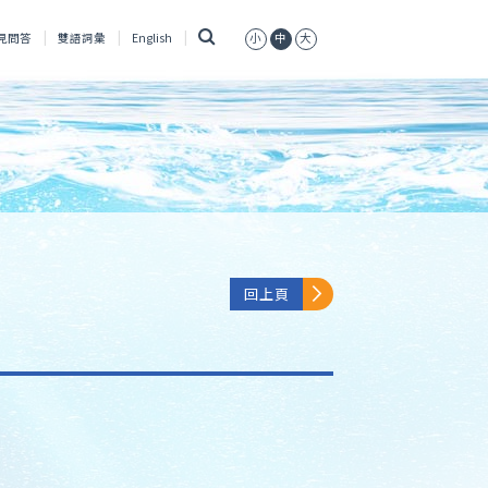
搜
見問答
雙語詞彙
English
小
中
大
尋
回上頁