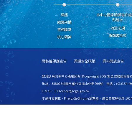
緣起
本中心國家賠償事件處
形統計
組織架構
海巡法規
業務職掌
訴願書格式
核心精神
隱私權保護宣告
資通安全政策
資料開放宣告
教育訓練測考中心版權所有 ©copyright 2009 緊急救難服務專線
地址：338025桃園市蘆竹區海山中街296號 電話：(03)354-49
E-Mail：ETTcenter@cga.gov.tw
本網站支援IE、Firefox及Chrome瀏覽器，最佳瀏覽解析度 1024
更新日期
115年08月09日
瀏覽人次
2533074