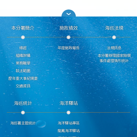
本分署簡介
施政績效
海巡法規
緣起
年度施政報告
法規訊息
組織架構
本分署辦理國家賠償
事件處理情形統計
業務職掌
執法範圍
歷年重大事紀摘要
交通資訊
海巡統計
海洋驛站
海巡署主管統計
海洋驛站專區
龍鳳海洋驛站