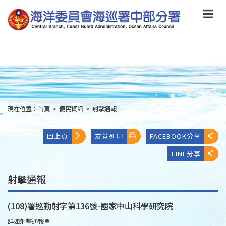
跳
到
主
要
內
容
Skip
to
main
content
現在位置：
首頁
>
便民資訊
>
射擊通報
:::
回上頁
友善列印
FACEBOOK分享
LINE分享
射擊通報
(108)署巡勤射字第136號-國家中山科學研究院
詳如射擊通報單