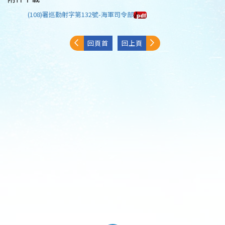
(108)署巡勤射字第132號-海軍司令部
回頁首
回上頁