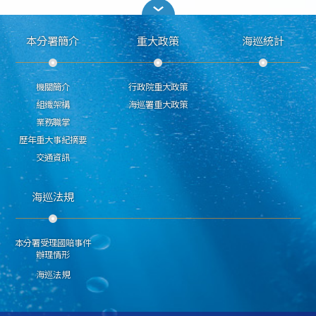
本分署簡介
重大政策
海巡統計
機關簡介
行政院重大政策
組織架構
海巡署重大政策
業務職掌
歷年重大事紀摘要
交通資訊
海巡法規
本分署受理國賠事件
辦理情形
海巡法規