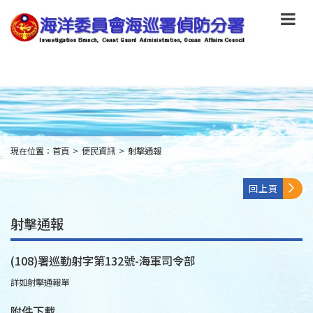
跳
到
主
要
內
容
Skip
to
main
content
現在位置：
首頁
>
便民資訊
>
射擊通報
:::
回上頁
射擊通報
(108)署巡勤射字第132號-海軍司令部
詳如射擊通報單
附件下載