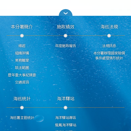
本分署簡介
施政績效
海巡法規
緣起
年度施政報告
法規訊息
組織架構
本分署辦理國家賠償
事件處理情形統計
業務職掌
執法範圍
歷年重大事紀摘要
交通資訊
海巡統計
海洋驛站
海巡署主管統計
海洋驛站專區
龍鳳海洋驛站