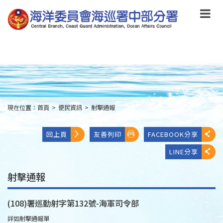
跳
到
主
要
內
容
Skip
to
main
content
現在位置：
首頁
>
便民資訊
>
射擊通報
:::
回上頁
友善列印
FACEBOOK分享
LINE分享
射擊通報
(108)署巡勤射字第132號-海軍司令部
詳如射擊通報單