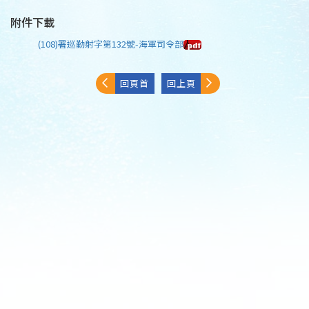
附件下載
(108)署巡勤射字第132號-海軍司令部
回頁首
回上頁