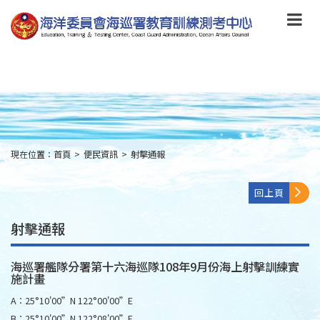
跳
到
主
要
內
容
Skip
to
main
content
現在位置：
首頁
>
便民資訊
>
射擊通報
:::
回上頁
射擊通報
海巡署艦隊分署第十六海巡隊108年9月份海上射擊訓練實
施計畫
A：25°10'00”N 122°00'00”E
B：25°10'00”N 122°08'00”E