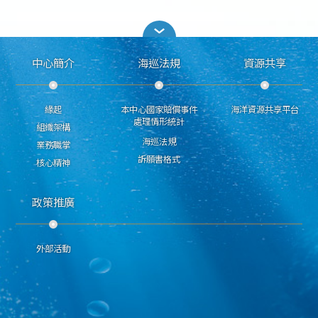
中心簡介
海巡法規
資源共享
緣起
本中心國家賠償事件
海洋資源共享平台
處理情形統計
組織架構
海巡法規
業務職掌
訴願書格式
核心精神
政策推廣
外部活動