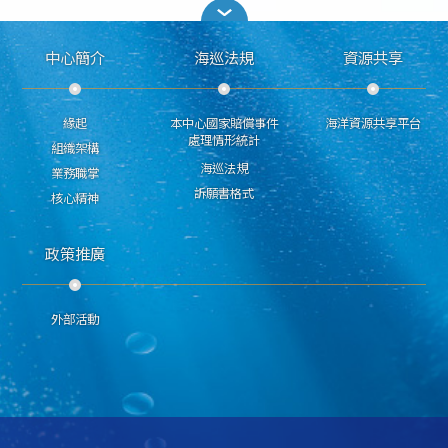
中心簡介
海巡法規
資源共享
緣起
本中心國家賠償事件
海洋資源共享平台
處理情形統計
組織架構
海巡法規
業務職掌
訴願書格式
核心精神
政策推廣
外部活動