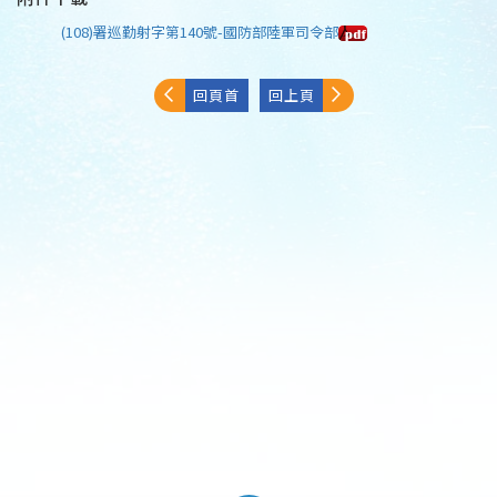
(108)署巡勤射字第140號-國防部陸軍司令部
回頁首
回上頁