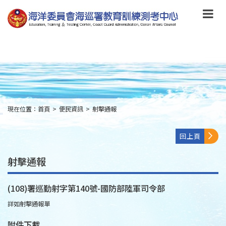
跳
到
主
要
內
容
Skip
to
main
content
現在位置：
首頁
>
便民資訊
>
射擊通報
:::
回上頁
射擊通報
(108)署巡勤射字第140號-國防部陸軍司令部
詳如射擊通報單
附件下載