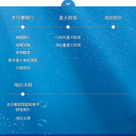
本分署簡介
重大政策
海巡統計
機關簡介
行政院重大政策
組織架構
海巡署重大政策
業務職掌
歷年重大事紀摘要
交通資訊
海巡法規
本分署受理國賠事件
辦理情形
海巡法規