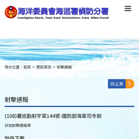
跳
到
主
要
內
容
Skip
to
main
content
現在位置：
首頁
>
便民資訊
>
射擊通報
:::
回上頁
射擊通報
(108)署巡勤射字第144號-國防部海軍司令部
詳如射擊通報單
附件下載