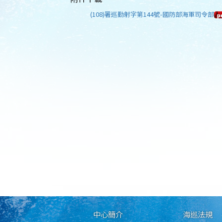
(108)署巡勤射字第144號-國防部海軍司令部
中心簡介
海巡法規