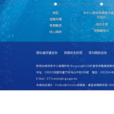
緣起
本中心國家賠償事件處
形統計
組織架構
海巡法規
業務職掌
訴願書格式
核心精神
隱私權保護宣告
資通安全政策
資料開放宣告
教育訓練測考中心版權所有 ©copyright 2009 緊急救難服務專線
地址：338025桃園市蘆竹區海山中街296號 電話：(03)354-49
E-Mail：ETTcenter@cga.gov.tw
本網站支援IE、Firefox及Chrome瀏覽器，最佳瀏覽解析度 1024
更新日期
115年08月07日
瀏覽人次
2529637