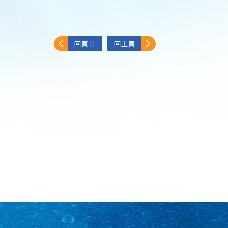
回頁首
回上頁