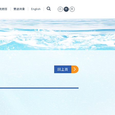
搜
見問答
雙語詞彙
English
小
中
大
尋
回上頁