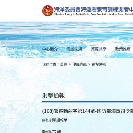
跳
到
主
要
內
容
Skip
to
main
content
中心簡介
海巡法規
資源共享
政策推廣
現在位置：
首頁
>
便民資訊
>
射擊通報
:::
射擊通報
(108)署巡勤射字第144號-國防部海軍司令
詳如射擊通報單
附件下載