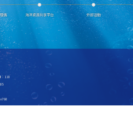
理情
海洋資源共享平台
外部活動
：118
85
x768