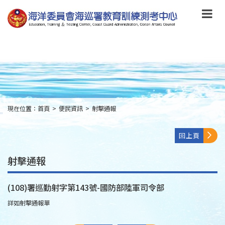
跳
到
主
要
內
容
Skip
to
main
content
現在位置：
首頁
>
便民資訊
>
射擊通報
:::
回上頁
射擊通報
(108)署巡勤射字第143號-國防部陸軍司令部
詳如射擊通報單