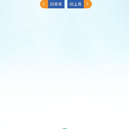
回頁首
回上頁