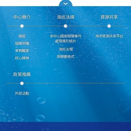
中心簡介
海巡法規
資源共享
緣起
本中心國家賠償事件
海洋資源共享平台
處理情形統計
組織架構
海巡法規
業務職掌
訴願書格式
核心精神
政策推廣
外部活動