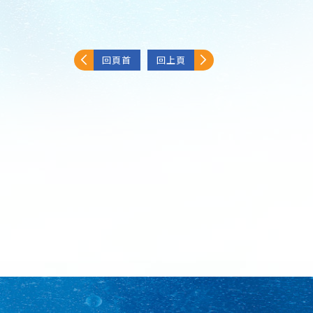
回頁首
回上頁