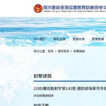
跳
到
主
要
內
容
Skip
to
main
content
中心簡介
海巡法規
資源共享
政策推廣
現在位置：
首頁
>
便民資訊
>
射擊通報
:::
射擊通報
(108)署巡勤射字第142號-國防部海軍司令
詳如射擊通報單
附件下載