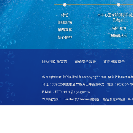
緣起
本中心國家賠償事件處
形統計
組織架構
海巡法規
業務職掌
訴願書格式
核心精神
隱私權保護宣告
資通安全政策
資料開放宣告
教育訓練測考中心版權所有 ©copyright 2009 緊急救難服務專線
地址：338025桃園市蘆竹區海山中街296號 電話：(03)354-49
E-Mail：ETTcenter@cga.gov.tw
本網站支援IE、Firefox及Chrome瀏覽器，最佳瀏覽解析度 1024
更新日期
115年08月08日
瀏覽人次
2530935