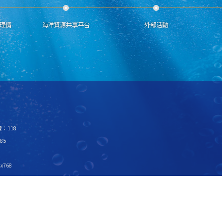
理情
海洋資源共享平台
外部活動
：118
85
x768