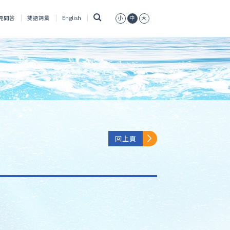
搜
見問答
雙語詞彙
English
小
中
大
尋
回上頁