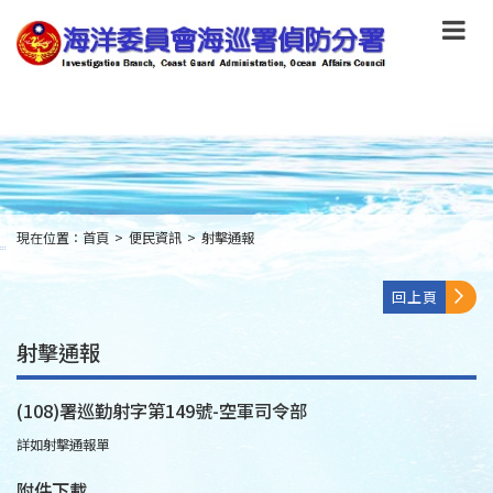
跳
到
主
要
內
容
Skip
to
main
content
現在位置：
首頁
>
便民資訊
>
射擊通報
:::
回上頁
射擊通報
(108)署巡勤射字第149號-空軍司令部
詳如射擊通報單
附件下載