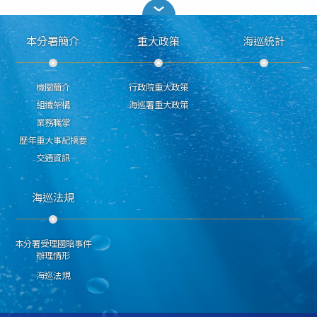
本分署簡介
重大政策
海巡統計
機關簡介
行政院重大政策
組織架構
海巡署重大政策
業務職掌
歷年重大事紀摘要
交通資訊
海巡法規
本分署受理國賠事件
辦理情形
海巡法規