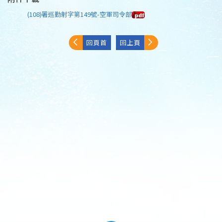
(108)署巡勤射字第149號-空軍司令部
回頁首
回上頁