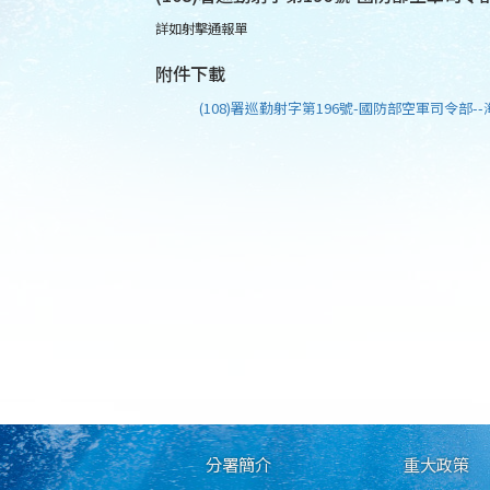
詳如射擊通報單
附件下載
(108)署巡勤射字第196號-國防部空軍司令部--
分署簡介
重大政策