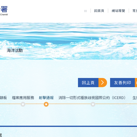
:::
回首頁
網站導覽
常
海洋活動
回上頁
友善列印
儀錶板
檔案應用服務
射擊通報
消除一切形式種族歧視國際公約（ICERD）
生
部