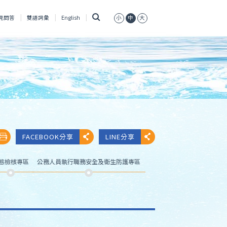
搜
見問答
雙語詞彙
English
小
中
大
尋
FACEBOOK分享
LINE分享
態檢核專區
公務人員執行職務安全及衛生防護專區