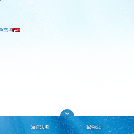
海(空)域
海巡法規
海巡統計