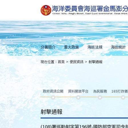
跳
到
主
要
內
容
Skip
to
main
content
分署簡介
重大政策
海巡法規
海巡統計
現在位置：
首頁
>
便民資訊
>
射擊通報
:::
政府資訊公開
資料開放平台
為民服務
165打詐
射擊通報
(108)署巡勤射字第196號-國防部空軍司令