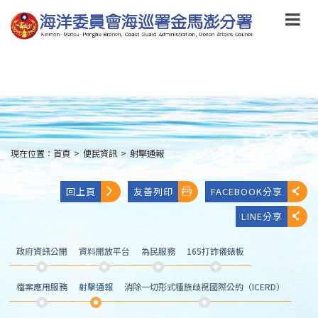
跳
到
主
要
內
容
Skip
to
main
content
現在位置：
首頁
>
便民資訊
>
射擊通報
:::
回上頁
友善列印
FACEBOOK分享
LINE分享
政府資訊公開
資料開放平台
為民服務
165打詐儀錶板
檔案應用服務
射擊通報
消除一切形式種族歧視國際公約（ICERD）