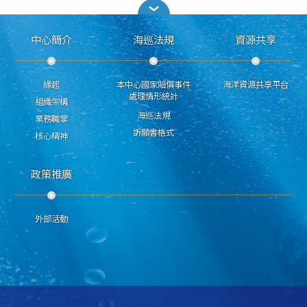
中心簡介
海巡法規
資源共享
緣起
本中心國家賠償事件
海洋資源共享平台
處理情形統計
組織架構
海巡法規
業務職掌
訴願書格式
核心精神
政策推廣
外部活動