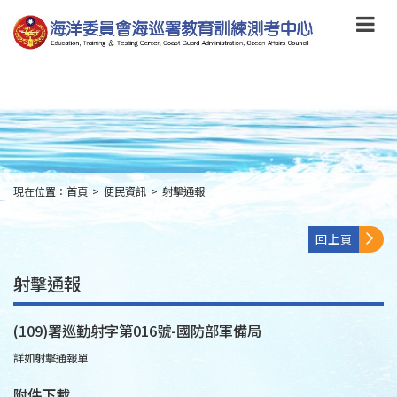
跳
到
主
要
內
容
Skip
to
main
content
現在位置：
首頁
>
便民資訊
>
射擊通報
:::
回上頁
射擊通報
(109)署巡勤射字第016號-國防部軍備局
詳如射擊通報單
附件下載