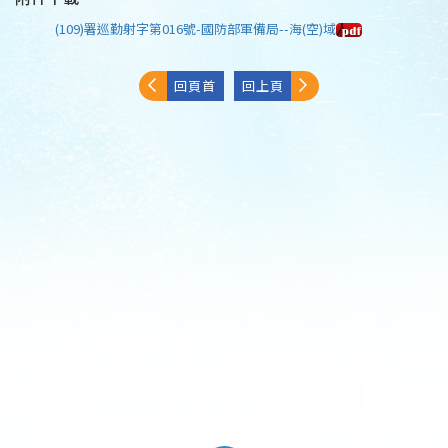
(109)署巡勤射字第016號-國防部軍備局--海(空)域
回頁首
回上頁